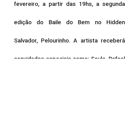
fevereiro, a partir das 19hs, a segunda
edição do Baile do Bem no Hidden
Salvador, Pelourinho. A artista receberá
convidados especiais como: Saulo, Rafael
Barreto vocalista do Jammil, Sérgio
Loroza e a banda Adão
Negro.
O evento beneficente irá destinar a verba