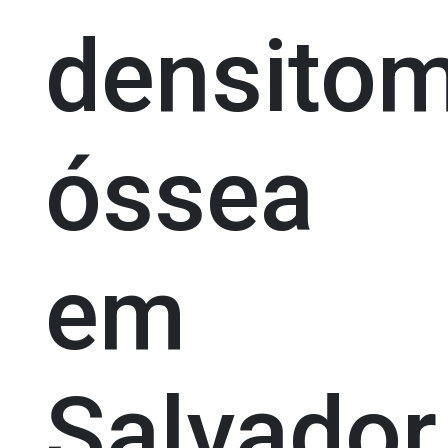
densitom
óssea
em
Salvador