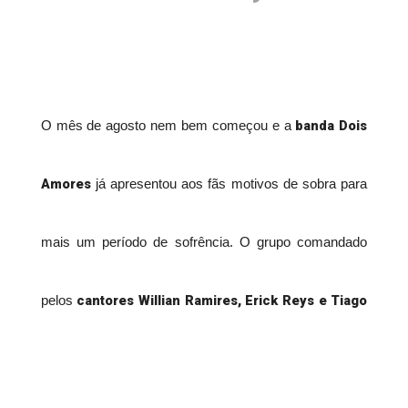
banda Dois
O mês de agosto nem bem começou e a
Amores
já apresentou aos fãs motivos de sobra para
mais um período de sofrência. O grupo comandado
cantores Willian Ramires, Erick Reys e Tiago
pelos
Sena
CD "Arrocha Pesado",
acaba de lançar o
que