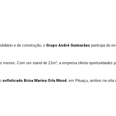
Grupo André Guimarães
biliário e de construção, o
participa do e
mos meses. Com um stand de 21m², a empresa oferta oportunidades 
sofisticado Brisa Marina Orla Mood
 o
, em Pituaçu, ambos na orla d