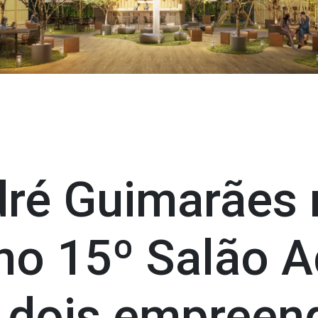
dré Guimarães
no 15º Salão 
 dois empreen