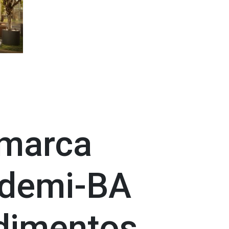
 marca
Ademi-BA
dimentos