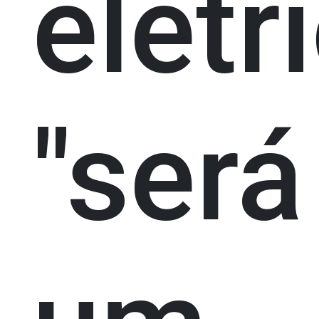
elétr
"será