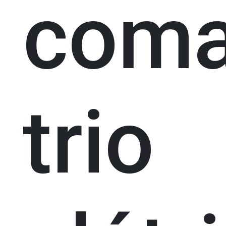
coma
trio