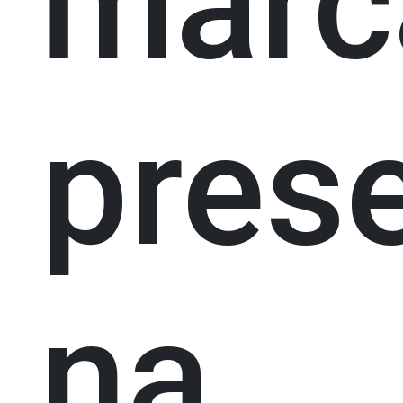
marc
pres
na