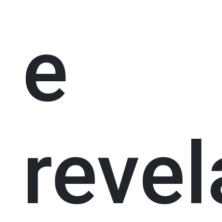
e
revel