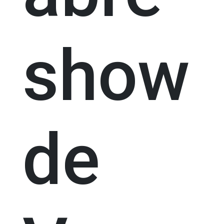
show
de