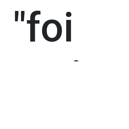
"foi
muito
especi