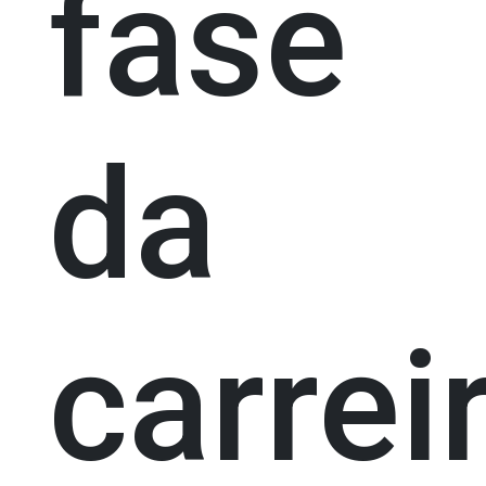
fase
da
carrei