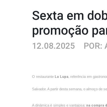
Sexta em dob
promoção pa
12.08.2025
POR: 
La Lupa
O restaurante
, referência em gastrono
Salvador. A partir desta semana, o almoço de
na compra d
A dinâmica é simples e vantajosa: