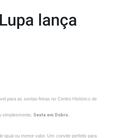
 Lupa lança
vel para as sextas-feiras no Centro Histórico de
Sexta em Dobro
 simplesmente,
.
 igual ou menor valor. Um convite perfeito para