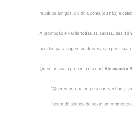
reunir os amigos, dividir a conta (ou não) e ce
todas as sextas, das 12
A promoção é válida
pedidos para viagem ou delivery não participam
Alessandro 
Quem assina a proposta é o chef
“Queremos que as pessoas venham, sent
façam do almoço de sexta um momento es
No cardápio, o La Lupa segue encantando c