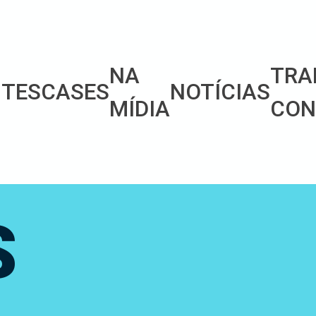
NA
TRA
NTES
CASES
NOTÍCIAS
MÍDIA
CON
S