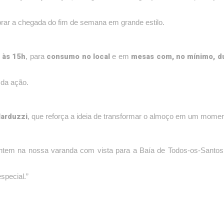
lebrar a chegada do fim de semana em grande estilo.
h às 15h
consumo no local
mesas com, no mínimo, d
, para
e em
 da ação.
Narduzzi
, que reforça a ideia de transformar o almoço em um momen
em na nossa varanda com vista para a Baía de Todos-os-Santos
pecial.”
massas artesanais
risotos
frutos do mar
cortes nobres de
om
,
,
e