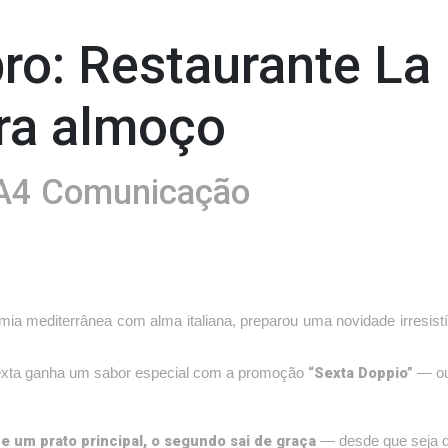
ro: Restaurante La
ra almoço
A4 Comunicação
mia mediterrânea com alma italiana, preparou uma novidade irresistí
“Sexta Doppio”
 sexta ganha um sabor especial com a promoção
— ou
e um prato principal, o segundo sai de graça
— desde que seja de