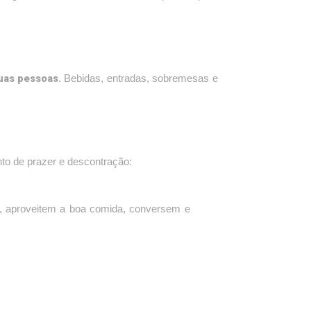
uas pessoas
. Bebidas, entradas, sobremesas e
to de prazer e descontração:
, aproveitem a boa comida, conversem e
 carne
, preparados com ingredientes frescos e