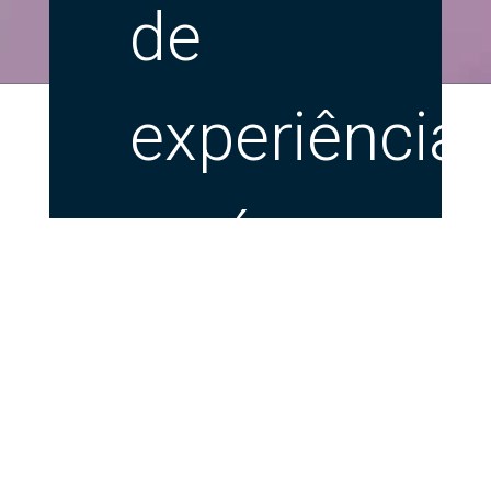
de
experiência
na área
de
comunicaçã