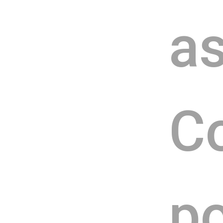
as
C
po