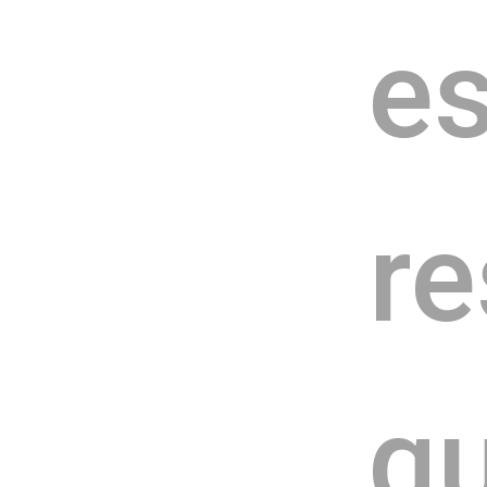
es
re
qu