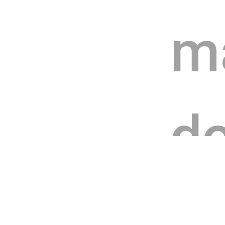
ma
do
a