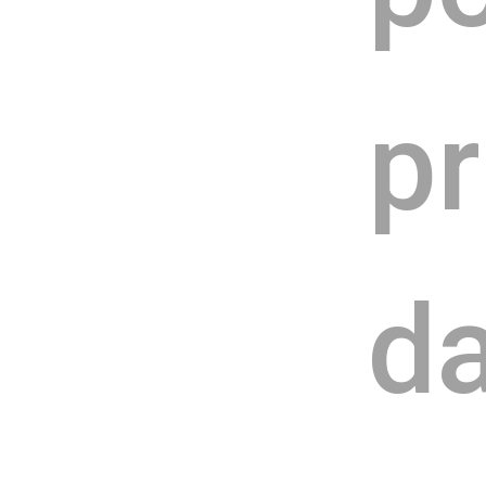
pr
da