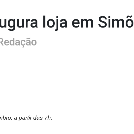
augura loja em Simõ
Redação
ro, a partir das 7h.