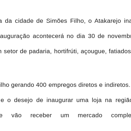
a da cidade de Simões Filho, o Atakarejo i
nauguração acontecerá no dia 30 de novembr
etor de padaria, hortifrúti, açougue, fatiado
ho gerando 400 empregos diretos e indiretos. 
) e o desejo de inaugurar uma loja na regiã
ue vão receber um mercado compl