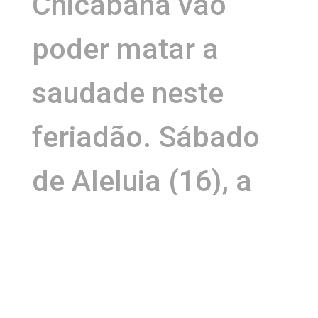
Chicabana vão
poder matar a
saudade neste
feriadão. Sábado
de Aleluia (16), a
banda faz show no
evento Embaixador
in Serrinha, do