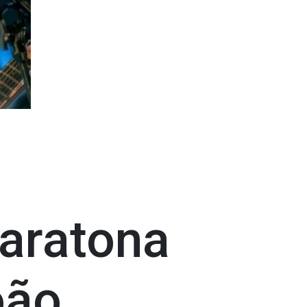
aratona
oão