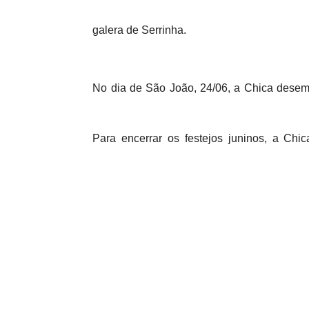
galera de Serrinha.
No dia de São João, 24/06, a Chica desemb
Para encerrar os festejos juninos, a C
Maranhão.
“Sou apaixonado por festas juninas. Curtir 
as pessoas possam se divertir, com respo