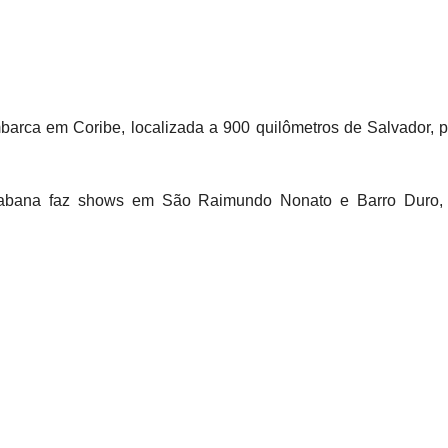
arca em Coribe, localizada a 900 quilômetros de Salvador, pa
hicabana faz shows em São Raimundo Nonato e Barro Duro,
com a família, acender fogueira e passar a noite dançando forr
nsabilidade, e recuperar esse tempo que passamos com tant