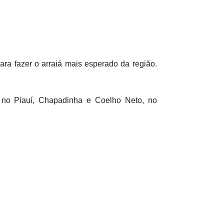
ra fazer o arraiá mais esperado da região.
 no Piauí, Chapadinha e Coelho Neto, no
ó e bebendo licor. Espero que nesse São João
as restrições. É preciso ainda ter alguns