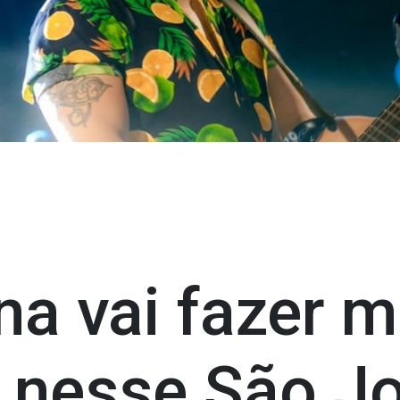
a vai fazer m
 nesse São J