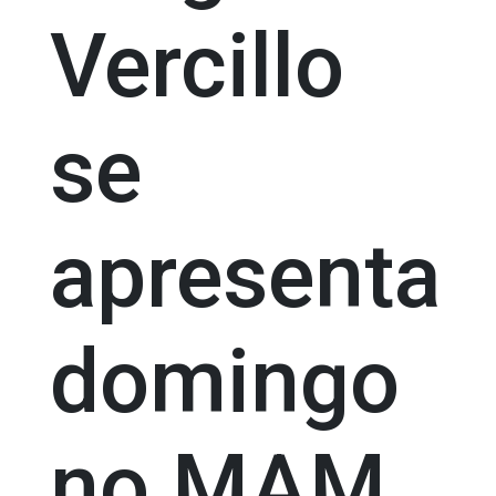
Vercillo
se
apresenta
domingo
no MAM,