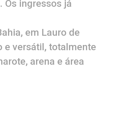
. Os ingressos já
Bahia, em Lauro de
 versátil, totalmente
marote, arena e área
lidade. Dispõe ainda
ata & Jau