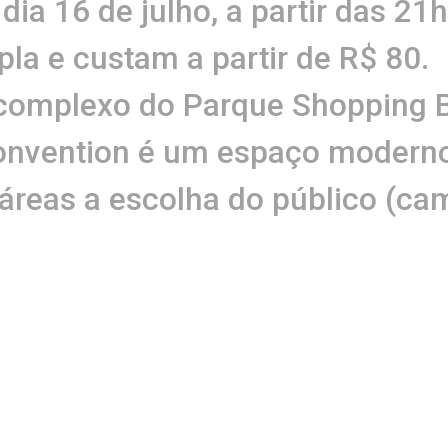
ia 16 de julho, a partir das 21h
la e custam a partir de R$ 80.
 complexo do Parque Shopping 
nvention é um espaço moderno e
 áreas a escolha do público (ca
ependentes) e 100% de acessibi
tacionamento.
ntion apresenta: Vanessa da M