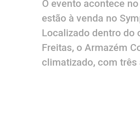
O evento acontece no d
estão à venda no Symp
Localizado dentro do
Freitas, o Armazém Co
climatizado, com três
vip - com acessos ind
de 3 mil vagas de es
SERVIÇO
O que:
Armazém Conve