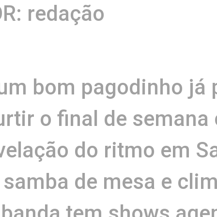
R: redação
 um bom pagodinho já
urtir o final de seman
evelação do ritmo em S
 samba de mesa e clim
a banda tem shows agen