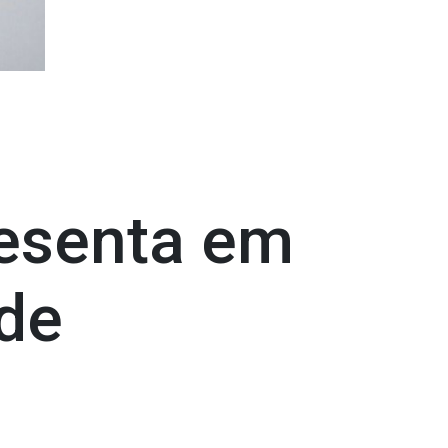
resenta em
 de