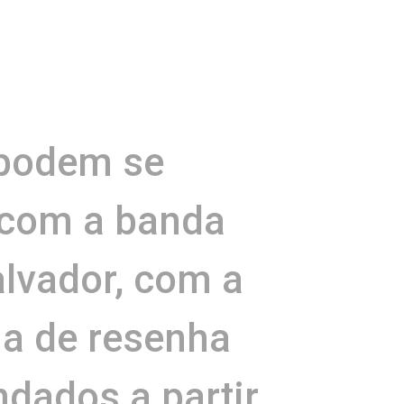
 podem se
a com a banda
alvador, com a
a de resenha
dados a partir