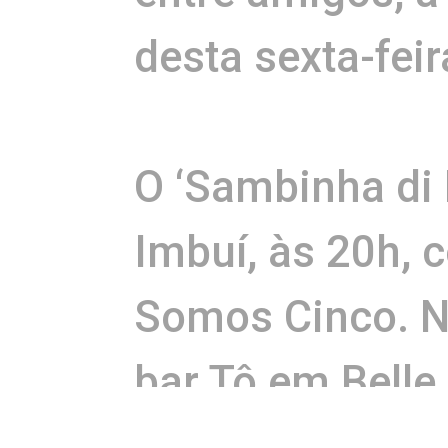
desta sexta-feir
O ‘Sambinha di 
Imbuí, às 20h, 
Somos Cinco. No
bar Tô em Belle,
O espaço conta