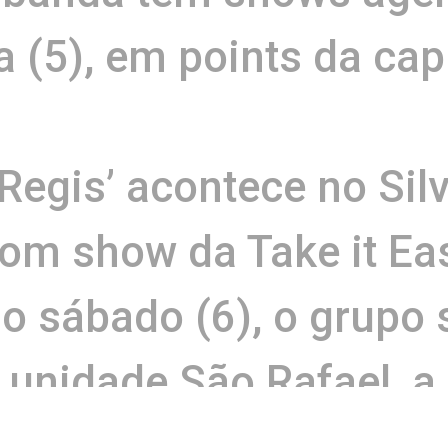
a (5), em points da cap
Regis’ acontece no Sil
com show da Take it Ea
 sábado (6), o grupo 
 unidade São Rafael, a 
 com opções dobradas 