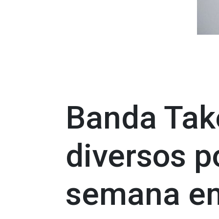
Banda Take
diversos p
semana em