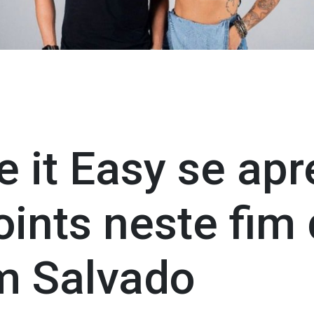
 it Easy se ap
oints neste fim
 Salvado