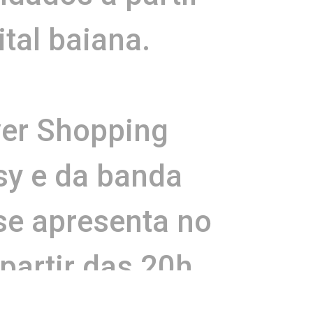
ital baiana.
ver Shopping
sy e da banda
se apresenta no
partir das 20h.
no cardápio,