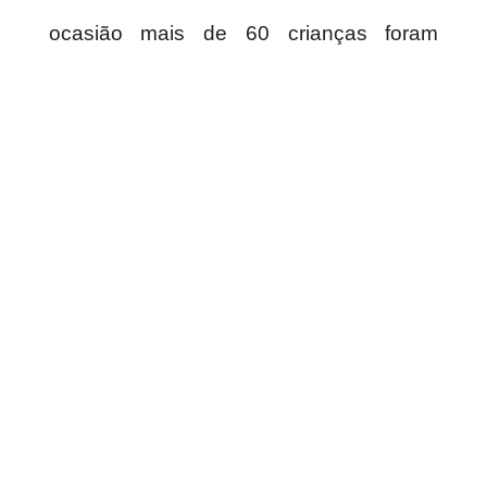
ocasião mais de 60 crianças foram
presenteadas, entre meninos e
meninas.
Para a colaboradora Gabriela Viegas,
doar amor nunca é demais. Poder