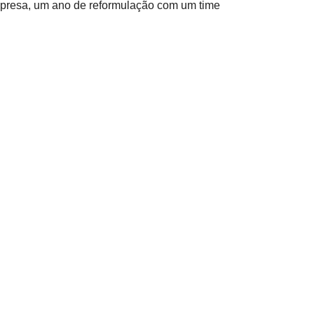
mpresa, um ano de reformulação com um time
nção de muitas alegrias e o Art Studio é um
s cidades do Brasil e se Deus permitir em
O de incorporações do
, e a retomada da incorporação no mercado
 de galeria de arte. Um projeto em que cada
m de outras cópias autorizadas para decorar