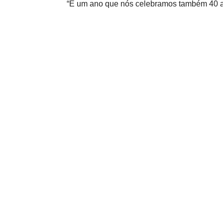
“É um ano que nós celebramos também 40 an
novo que chegou para reforçar uma equipe q
empreendimento que a gente lança aqui, m
outras cidades do mu
Grupo.
Para Nicole Luz, gerente de Incorporação
imobiliário, a construtora lança o Art Stu
pavimento é assinado por um artista consag