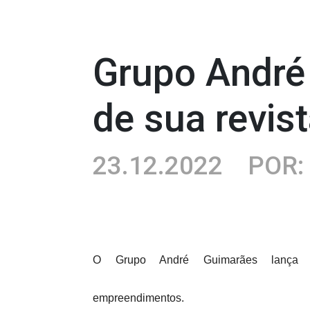
Grupo André 
de sua revi
23.12.2022
POR:
O Grupo André Guimarães lança a 
empreendimentos.