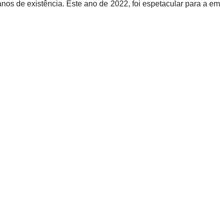
os de existência. Este ano de 2022, foi espetacular para a e
ue já existia ao longo dessa história. Esse evento foi uma ju
as é um modelo que pensamos replicar em Salvador e em outra
ndo”, afirma Daniel Sande, CE
 da André Guimarães, em comemoração aos 40 anos da empresa
dio. “Esse empreendimento é único, pois apresenta um formato
rado baiano e vivo. Eles estão fazendo uma obra exclusiva, alé