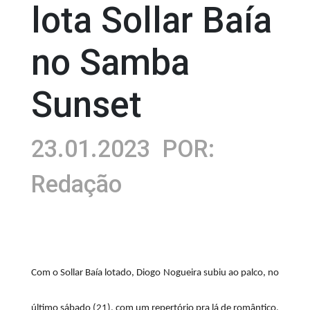
lota Sollar Baía
no Samba
Sunset
23.01.2023
POR:
Redação
Com o Sollar Baía lotado, Diogo Nogueira subiu ao palco, no
último sábado (21), com um repertório pra lá de romântico.