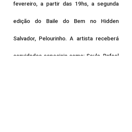
fevereiro, a partir das 19hs, a segunda
edição do Baile do Bem no Hidden
Salvador, Pelourinho. A artista receberá
convidados especiais como: Saulo, Rafael
Barreto vocalista do Jammil, Sérgio
Loroza e a banda Adão
Negro.
O evento beneficente irá destinar a verba