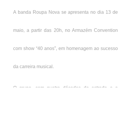
A banda Roupa Nova se apresenta no dia 13 de
maio, a partir das 20h, no Armazém Convention
com show “40 anos”, em homenagem ao sucesso
da carreira musical.
O grupo, com quatro décadas de estrada e a
mesma formação desde o início da carreira, traz
no repertório sucessos como “Dona”, “Whisky a