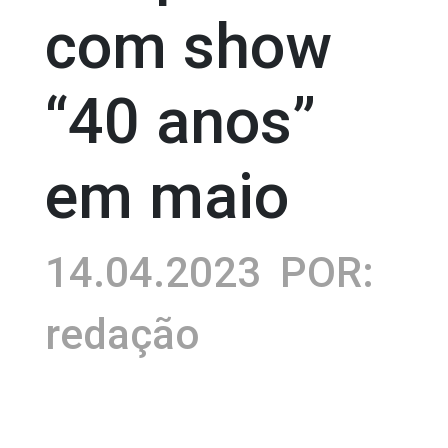
com show
“40 anos”
em maio
14.04.2023
POR:
redação