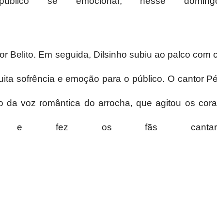
úblico se emocionar, nesse domi
ntor Belito. Em seguida, Dilsinho subiu ao palco c
uita sofrência e emoção para o público. O cantor Pé
o da voz romântica do arrocha, que agitou os cor
ria e fez os fãs cant
erry? O artista gravou a segunda parte do DVD “Vol
ny, Péricles, Pablo e Tays Reis. A entrada da ba