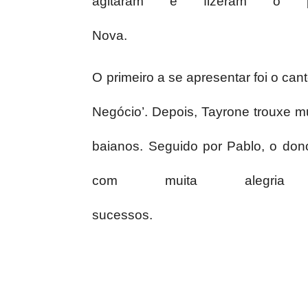
agitaram e fizeram o p
Nova.
O primeiro a se apresentar foi o ca
Negócio’. Depois, Tayrone trouxe m
baianos. Seguido por Pablo, o don
com muita aleg
sucessos.
E o que falar da apresentação de Ti
recebeu convidados como Kevi Jon