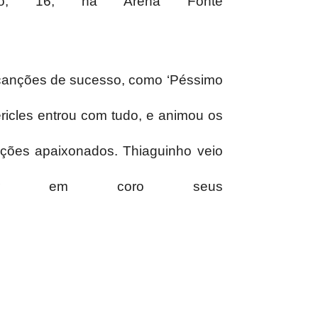
ngo, 16, na Arena Fonte
om canções de sucesso, como ‘Péssimo
ricles entrou com tudo, e animou os
ações apaixonados. Thiaguinho veio
ar em coro seus
ta, as crianças sentem sua falta”, e
nda Raça Negra, levou o público à