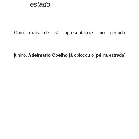
estado
Com mais de 50 apresentações no período
Adelmario Coelho
junino,
já colocou o 'pé na estrada'
e iniciou o aquecimento da temporada dos festejos no
interior da Bahia. O cantor e compositor baiano se
apresenta na região da Chapada Diamantina e anima o