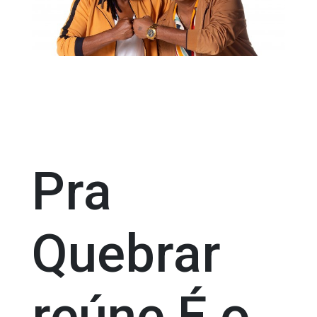
Pra
Quebrar
reúne É o