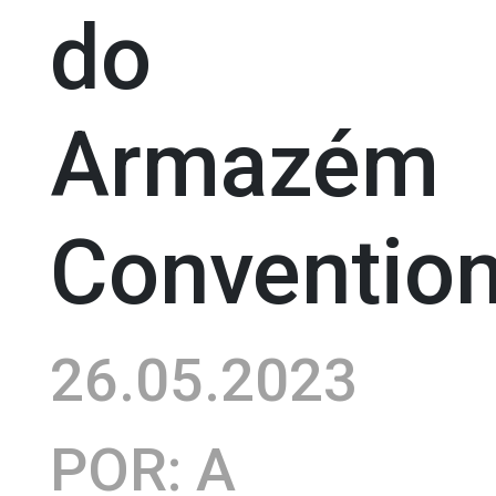
do
Armazém
Conventio
26.05.2023
POR: A