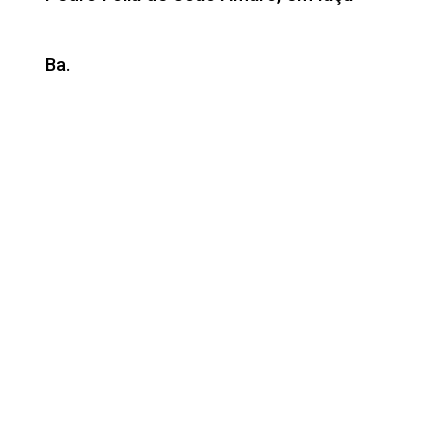
Ba.
O artista promete agitar o público com
seu repertório trazendo sucessos do
arrocha com as referências do
‘brega’.