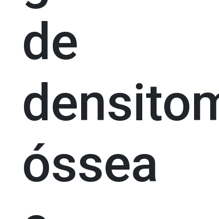
de
densitom
óssea