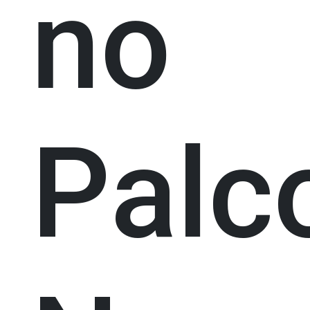
no
Palc