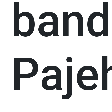
band
Paje