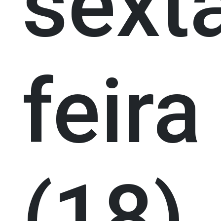
sext
feira
(18)