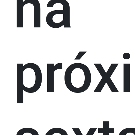
na
próx