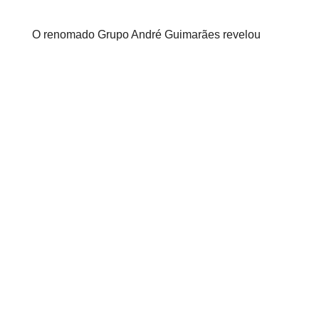
O renomado Grupo André Guimarães revelou
seus ambiciosos planos de expansão
internacional, estabelecendo um marco
significativo em sua jornada de sucesso. Após
fincar uma sólida presença em 11 estados do