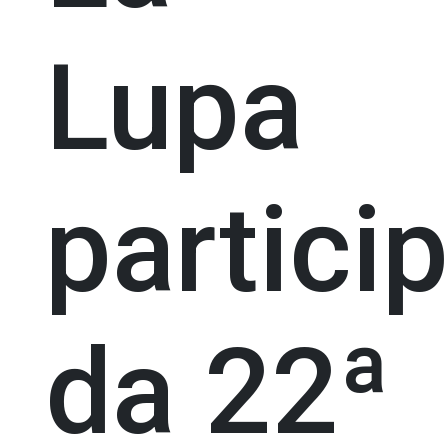
Lupa
partici
da 22ª