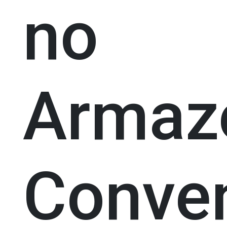
no
Arma
Conve