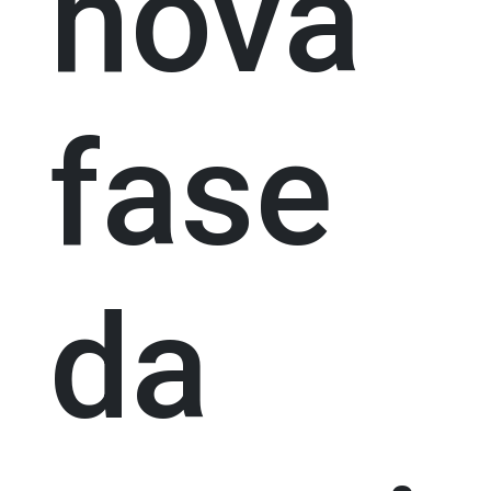
nova
fase
da