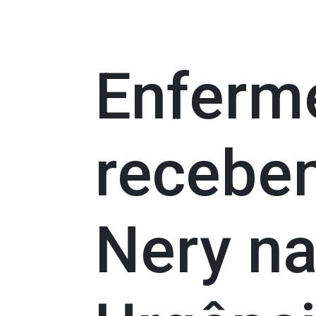
Enferme
recebe
Nery na