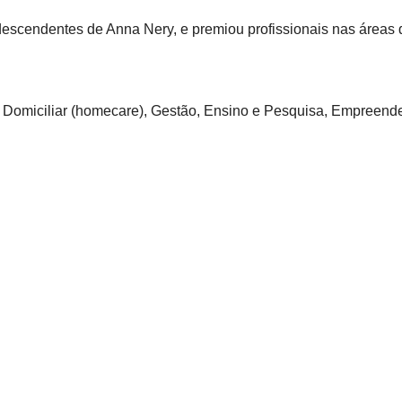
de descendentes de Anna Nery, e premiou profissionais nas área
 Domiciliar (homecare), Gestão, Ensino e Pesquisa, Empreend
dois deles do setor de Urgência e Em
oram premiados, sendo