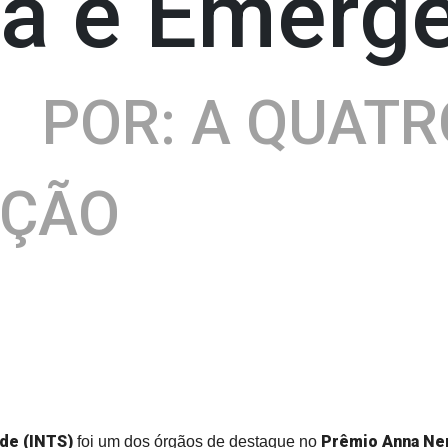
ia e Emerg
3
POR: A QUATR
AÇÃO
úde (INTS)
Prêmio Anna Ner
foi um dos órgãos de destaque no