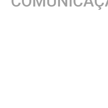
COMUNICAÇ
Não é todo dia que se comemora 50 anos de carreira.
Fábio Jr
Por isso mesmo,
. tem rodado o Brasil com a