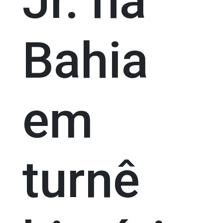
Jr. na
Bahia
em
turnê