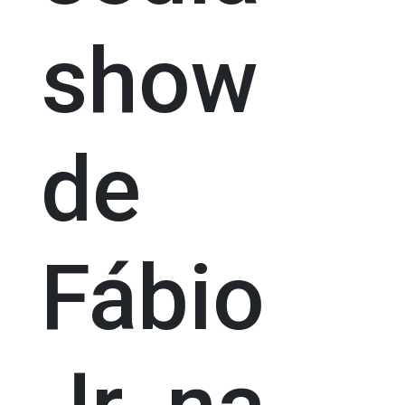
show
de
Fábio