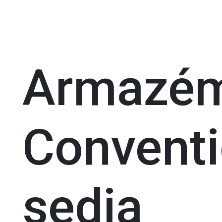
Armazé
Convent
sedia