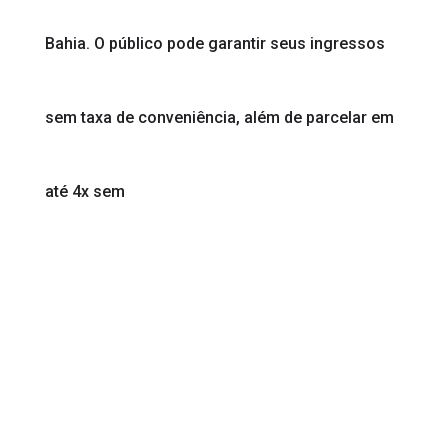
Bahia. O público pode garantir seus ingressos
sem taxa de conveniência, além de parcelar em
até 4x sem
juros.
Na edição deste ano, que acontece no dia 28 de
julho, no Parque de Exposições de Salvador e