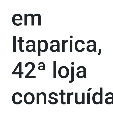
em
Itaparica,
42ª loja
construíd