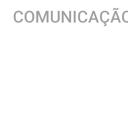
COMUNICAÇÃ
A André
Guimarães
Engenharia e