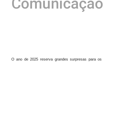
Comunicação
O ano de 2025 reserva grandes surpresas para os
moradores, empresários e investidores do Litoral
inauguração do novo
Norte da Bahia com a