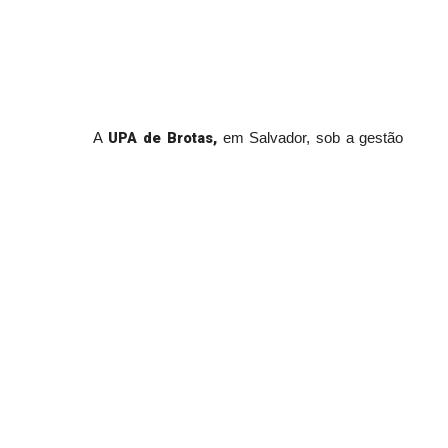
UPA de Brotas,
A
em Salvador, sob a gestão
Instituto Nacional de Tecnologia e Saúde
do
(INTS)
, obteve novamente, pelo terceiro ano
certificação de proficiência
consecutivo, a