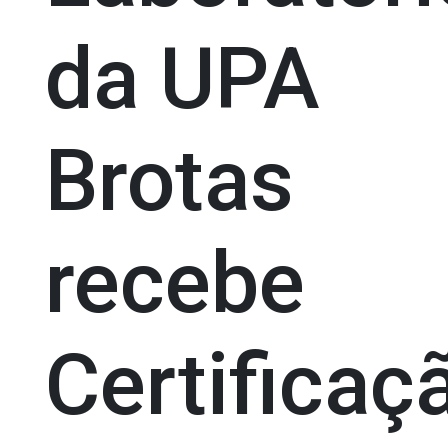
da UPA
Brotas
recebe
Certificaç