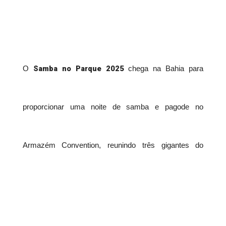
Samba no Parque 2025
O
chega na Bahia para
proporcionar uma noite de samba e pagode no
Armazém Convention, reunindo três gigantes do
Péricles
Escandurras
Tony Salles
gênero:
,
e
. No dia
11 de abril, a cidade vai vibrar com as apresentações