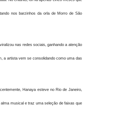
ntando nos barzinhos da orla de Morro de São
ralizou nas redes sociais, ganhando a atenção
am, a artista vem se consolidando como uma das
ecentemente, Hanaya esteve no Rio de Janeiro,
a alma musical e traz uma seleção de faixas que
 sucessos de grandes nomes do gênero, como "O