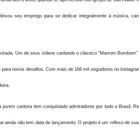
deixou seu emprego para se dedicar integralmente à música, ca
 virada. Um de seus vídeos cantando o clássico "Marrom Bombom" vi
as para novos desafios. Com mais de 166 mil seguidores no Instagr
eira.
 jovem cantora tem conquistado admiradores por todo o Brasil. R
que ainda não tem data de lançamento. O projeto é um reflexo de su
sica brasileira. Entre as músicas que compõem o trabalho, estão