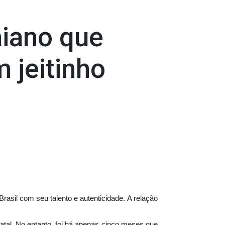
aiano que
 jeitinho
asil com seu talento e autenticidade. A relação
tal. No entanto, foi há apenas cinco meses que