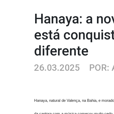
Hanaya: a no
está conquist
diferente
26.03.2025
POR: 
Hanaya, natural de Valença, na Bahia, e morado
da cantora com a música começou muito cedo, a