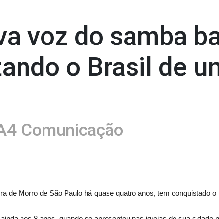
va voz do samba b
ando o Brasil de um
A4 Comunicação
ra de Morro de São Paulo há quase quatro anos, tem conquistado o Br
inda aos 8 anos, quando se apresentou nas igrejas de sua cidade na