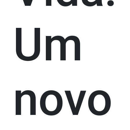
Um
novo