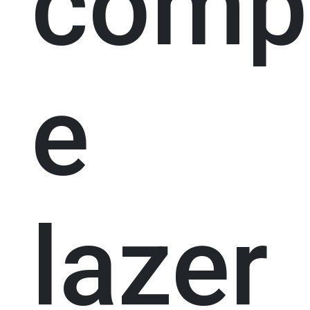
comp
e
lazer