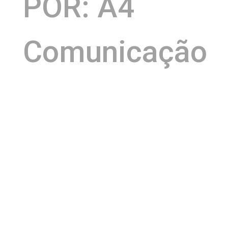
POR: A4
Comunicação
Restaurante La Lupa
O
, referência em gastronomia
Dia
mediterrânea em Salvador, entra no clima do