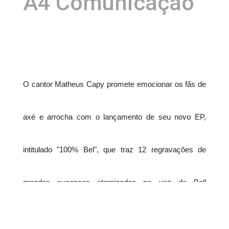
A4 Comunicação
O cantor Matheus Capy promete emocionar os fãs de
axé e arrocha com o lançamento de seu novo EP,
intitulado "100% Bel", que traz 12 regravações de
grandes sucessos eternizados na voz de Bell
Marques, agora com uma nova roupagem ao estilo