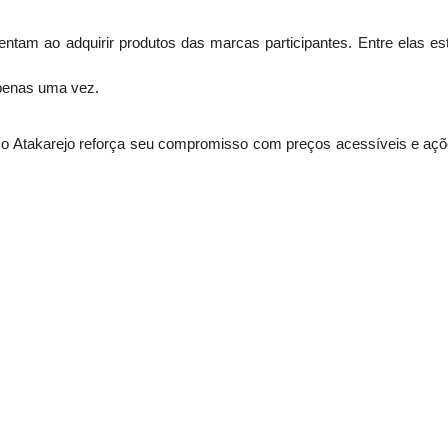
ntam ao adquirir produtos das marcas participantes. Entre elas 
apenas uma vez.
, o Atakarejo reforça seu compromisso com preços acessíveis e açõ
lientes também encontram um cardápio de ofertas espe