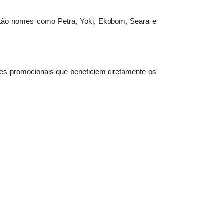
estão nomes como Petra, Yoki, Ekobom, Seara e
es promocionais que beneficiem diretamente os
ciais em comemoração ao aniversário da