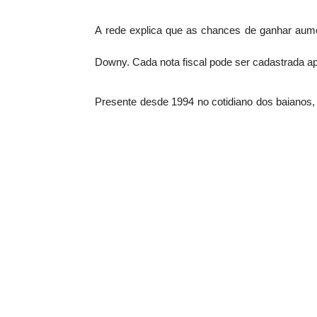
A rede explica que as chances de ganhar aume
Downy. Cada nota fiscal pode ser cadastrada 
Presente desde 1994 no cotidiano dos baianos
consumidores. Além da premiação, os c
rede.