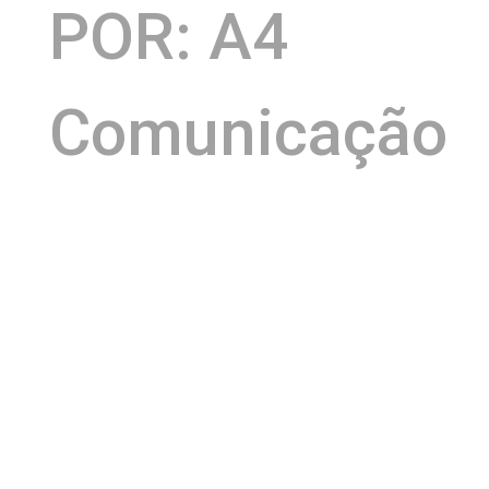
POR: A4
Comunicação
Armazém
Mais do que um espaço para eventos, o
Convention
se firmou como um dos locais mais