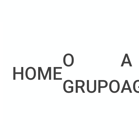
O
A
HOME
GRUPO
A