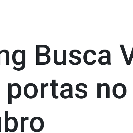
ng Busca 
 portas no
ubro