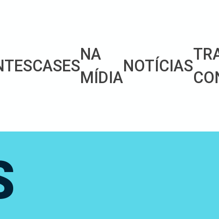
NA
TR
NTES
CASES
NOTÍCIAS
MÍDIA
CO
S