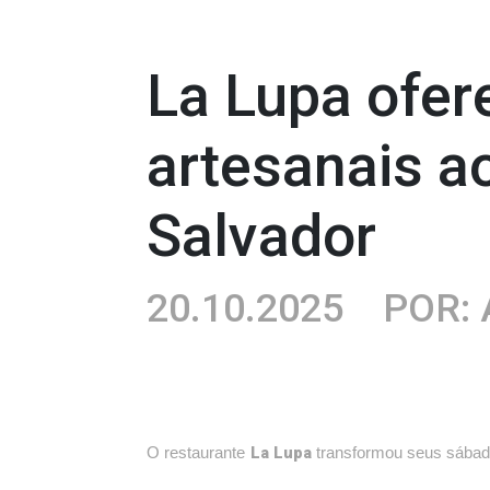
La Lupa ofer
artesanais a
Salvador
20.10.2025
POR: 
La Lupa
O restaurante
transformou seus sábado