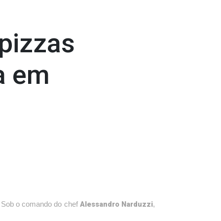
 pizzas
a em
Alessandro Narduzzi
. Sob o comando do chef
,