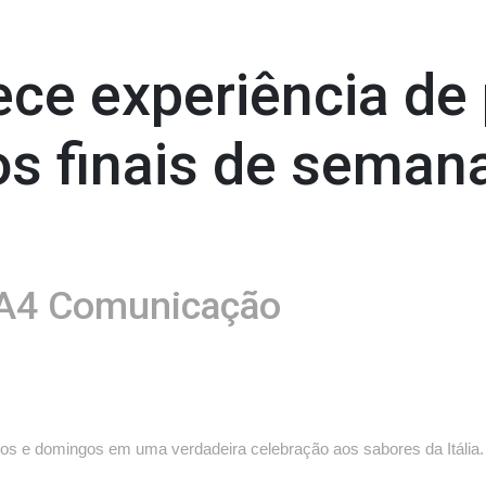
ece experiência de
os finais de seman
A4 Comunicação
s e domingos em uma verdadeira celebração aos sabores da Itália