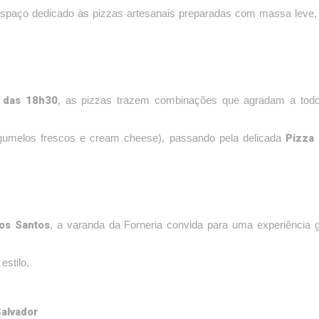
aço dedicado às pizzas artesanais preparadas com massa leve, in
r das 18h30
, as pizzas trazem combinações que agradam a todo
Pizza 
umelos frescos e cream cheese), passando pela delicada
os Santos
, a varanda da Forneria convida para uma experiência 
estilo.
Salvador